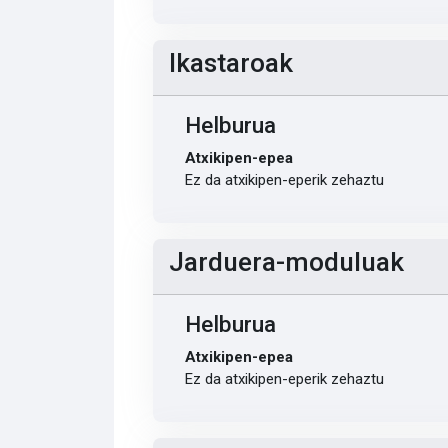
Ikastaroak
Helburua
Atxikipen-epea
Ez da atxikipen-eperik zehaztu
Jarduera-moduluak
Helburua
Atxikipen-epea
Ez da atxikipen-eperik zehaztu