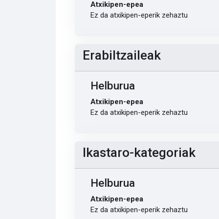
Atxikipen-epea
Ez da atxikipen-eperik zehaztu
Erabiltzaileak
Helburua
Atxikipen-epea
Ez da atxikipen-eperik zehaztu
Ikastaro-kategoriak
Helburua
Atxikipen-epea
Ez da atxikipen-eperik zehaztu