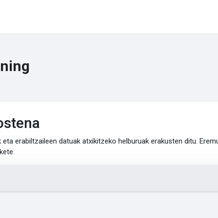
ning
ostena
 eta erabiltzaileen datuak atxikitzeko helburuak erakusten ditu. Er
kete.