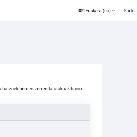
Euskara ‎(eu)‎
Sartu
emu batzuek hemen zerrendatutakoak baino