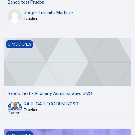
Banco test Prueba
Jorge Chinchilla Martínez
Teacher
Banco Test - Auxiliar y Administrativo SMS
OPOSICIONES
Banco Test - Auxiliar y Administrativo SMS
RAUL GALLEGO BENEROSO
Teacher
Banco Test - Auxiliar y Administrativo CL